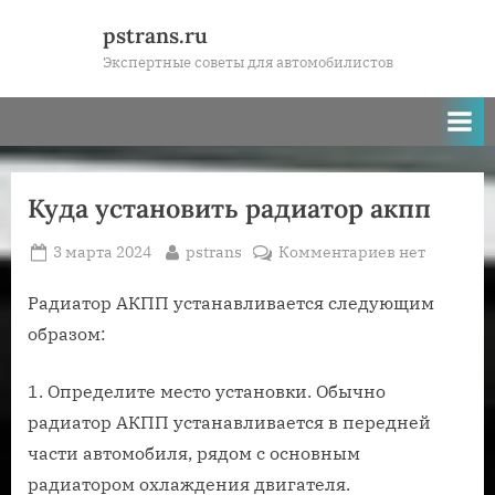
Skip
pstrans.ru
to
Экспертные советы для автомобилистов
content
Куда установить радиатор акпп
Posted
By
к
3 марта 2024
pstrans
Комментариев
нет
on
записи
Куда
Радиатор АКПП устанавливается следующим
установить
образом:
радиатор
акпп
1. Определите место установки. Обычно
радиатор АКПП устанавливается в передней
части автомобиля, рядом с основным
радиатором охлаждения двигателя.