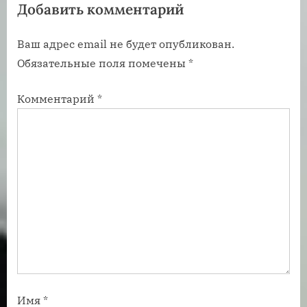
Добавить комментарий
з
з
а
а
Ваш адрес email не будет опубликован.
п
п
Обязательные поля помечены
*
и
и
с
с
Комментарий
*
ь
ь
:
:
Имя
*