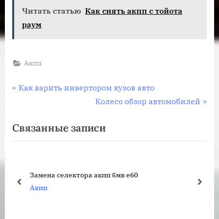
Читать статью
Как снять акпп с тойота
раум
Акпп
Навигация
П
Как варить инвертором кузов авто
р
С
Колесо обзор автомобилей
по
е
л
Связанные записи
записям
д
е
ы
д
д
у
у
ю
Замена селектора акпп бмв е60
щ
щ
пред
дале
Акпп
а
а
я
я