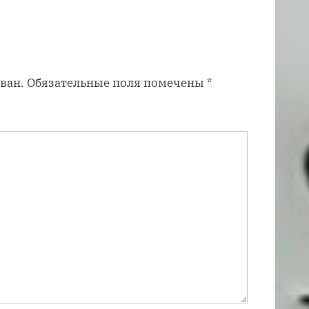
з
а
п
и
ван.
Обязательные поля помечены
*
с
ь
: