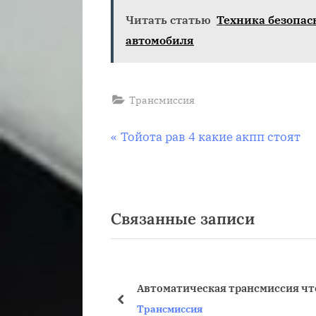
Читать статью
Техника безопас
автомобиля
Трансмиссия
Навигация
П
Тойота рав 4 какие акпп стоят
р
по
е
д
записям
Связанные записи
ы
д
у
щ
Автоматическая трансмиссия что
а
пред
Трансмиссия