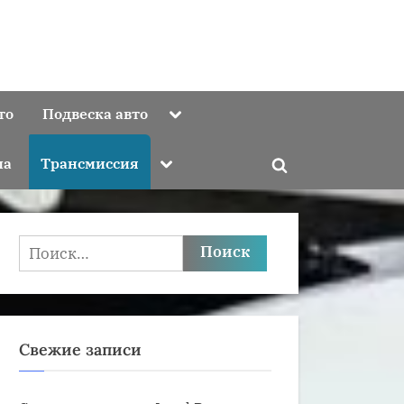
Toggle
то
Подвеска авто
sub-
menu
Toggle
ма
Трансмиссия
Toggle
sub-
menu
search
form
Найти:
Свежие записи