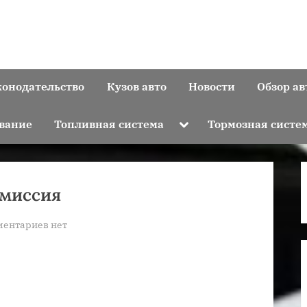
конодательство
Кузов авто
Новости
Обзор ав
Toggle
вание
Топливная система
Тормозная систе
sub-
menu
смиссия
к
ментариев
нет
записи
Автомобиль
луаз
трансмиссия