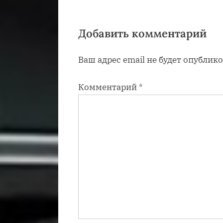
я
з
а
Добавить комментарий
п
Ваш адрес email не будет опублико
и
с
Комментарий
*
ь
: