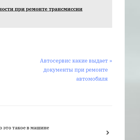
ности при ремонте трансмиссии
С
Автосервис какие выдает
л
документы при ремонте
е
автомобиля
д
у
ю
щ
а
 это такое в машине
Что та
я
далее
Трансм