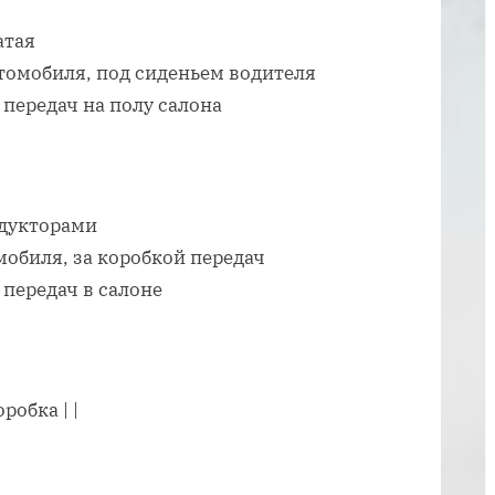
атая
томобиля, под сиденьем водителя
передач на полу салона
едукторами
мобиля, за коробкой передач
передач в салоне
робка | |