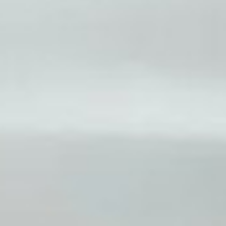
кое трансмиссия автомобиля мкпп
иссия