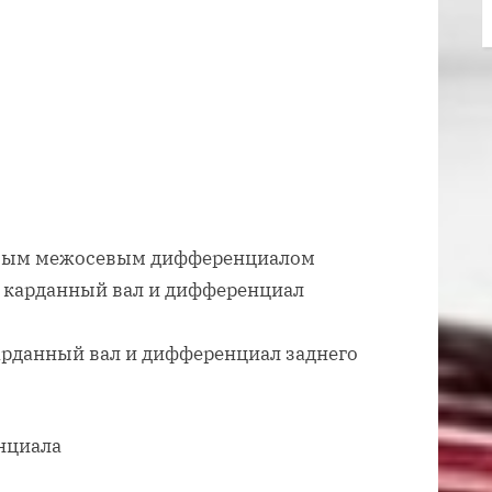
емым межосевым дифференциалом
з карданный вал и дифференциал
карданный вал и дифференциал заднего
нциала