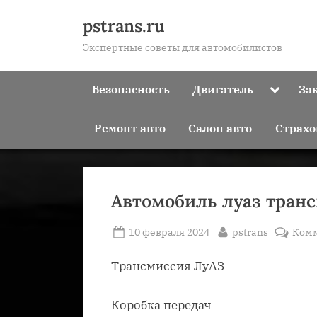
Skip
pstrans.ru
to
Экспертные советы для автомобилистов
content
Toggle
Безопасность
Двигатель
За
sub-
menu
Ремонт авто
Салон авто
Страхо
Автомобиль луаз тран
Posted
By
10 февраля 2024
pstrans
Ком
on
Трансмиссия ЛуАЗ
Коробка передач