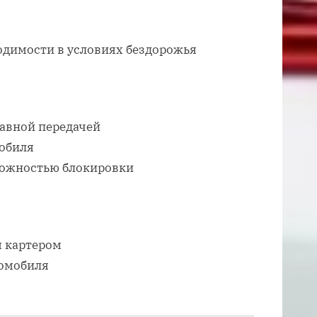
одимости в условиях бездорожья
лавной передачей
мобиля
ожностью блокировки
 картером
томобиля