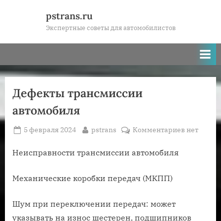
Skip
pstrans.ru
to
Экспертные советы для автомобилистов
content
Дефекты трансмиссии
автомобиля
Posted
By
к
5 февраля 2024
pstrans
Комментариев
нет
on
записи
Дефекты
Неисправности трансмиссии автомобиля
трансмис
автомоби
Механические коробки передач (МКПП)
Шум при переключении передач: может
указывать на износ шестерен, подшипников