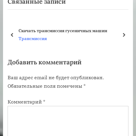
Связанные записи
ы
д
д
у
у
ю
щ
щ
Скачать трансмиссия гусеничных машин
а
а
пред
дале
Трансмиссия
я
я
з
з
Добавить комментарий
а
а
п
п
Ваш адрес email не будет опубликован.
и
и
Обязательные поля помечены
*
с
с
ь
ь
Комментарий
*
:
: