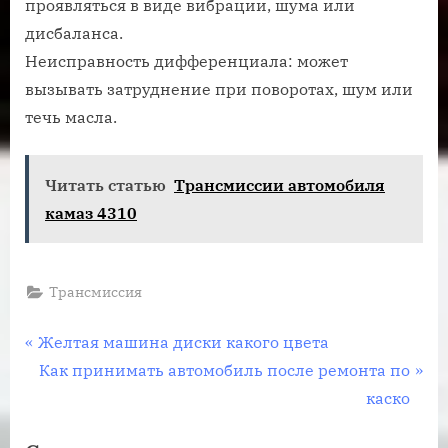
проявляться в виде вибрации, шума или
дисбаланса.
Неисправность дифференциала: может
вызывать затруднение при поворотах, шум или
течь масла.
Читать статью
Трансмиссии автомобиля
камаз 4310
Трансмиссия
Навигация
П
Желтая машина диски какого цвета
р
С
Как принимать автомобиль после ремонта по
по
е
л
каско
записям
д
е