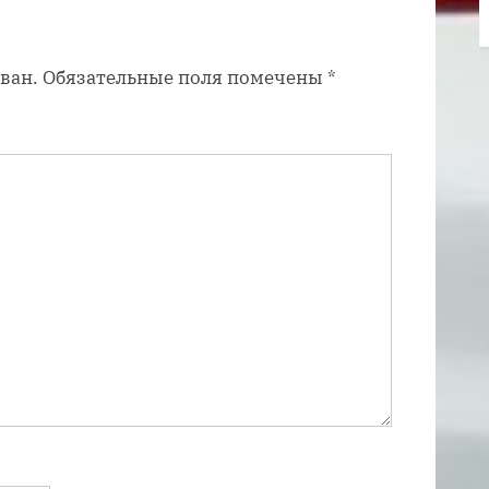
а
п
ван.
Обязательные поля помечены
*
и
с
ь
: