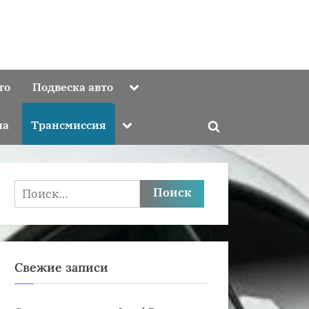
Toggle
то
Подвеска авто
sub-
menu
Toggle
ма
Трансмиссия
Toggle
sub-
menu
search
form
Найти:
Свежие записи