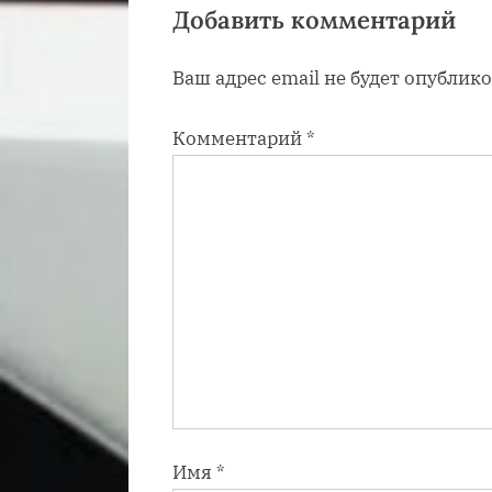
з
Добавить комментарий
а
Ваш адрес email не будет опублико
п
и
Комментарий
*
с
ь
:
Имя
*