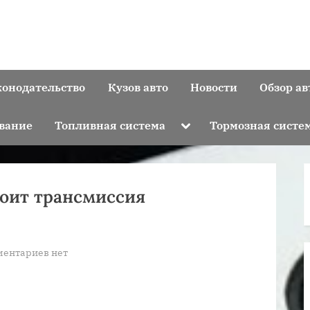
конодательство
Кузов авто
Новости
Обзор ав
Toggle
вание
Топливная система
Тормозная систе
sub-
menu
тоит трансмиссия
к
ментариев
нет
записи
Каких
механизмов