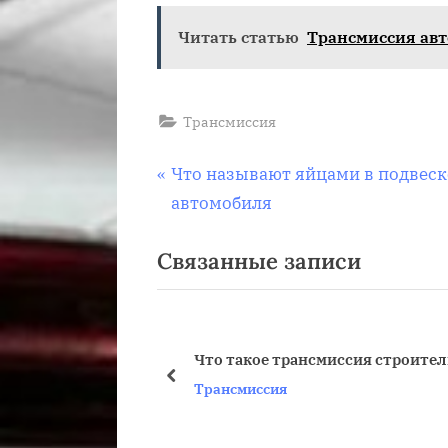
Читать статью
Трансмиссия авт
Трансмиссия
Навигация
П
Что называют яйцами в подвеск
р
автомобиля
по
е
Связанные записи
д
записям
ы
д
у
Что такое трансмиссия строите
щ
пред
Трансмиссия
а
я