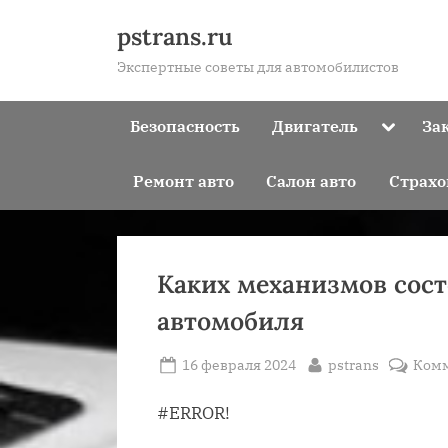
Skip
pstrans.ru
to
Экспертные советы для автомобилистов
content
Toggle
Безопасность
Двигатель
За
sub-
menu
Ремонт авто
Салон авто
Страхо
Каких механизмов сос
автомобиля
Posted
By
16 февраля 2024
pstrans
Ком
on
#ERROR!