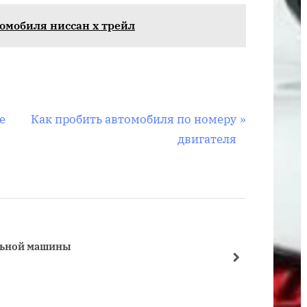
состоит
омобиля ниссан х трейл
трансмиссия
автомобиля
С
е
Как пробить автомобиля по номеру
л
двигателя
е
д
у
ю
щ
льной машины
Трансм
а
далее
Трансм
я
з