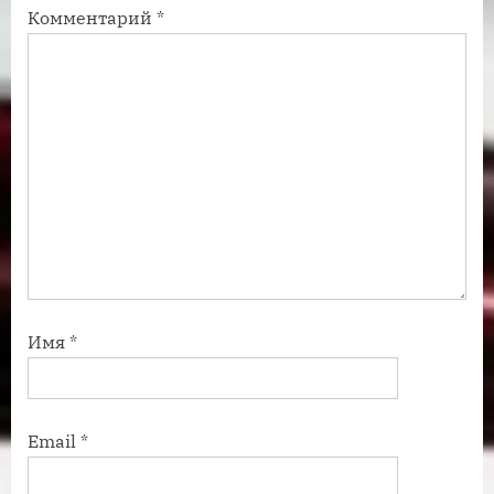
Комментарий
*
ь
ь
:
:
Имя
*
Email
*