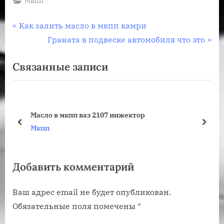
Мкпп
Навигация
П
Как залить масло в мкпп камри
р
С
Граната в подвеске автомобиля что это
по
е
л
Связанные записи
записям
д
е
ы
д
д
у
у
ю
Масло в мкпп ваз 2107 инжектор
щ
щ
пред
дале
Мкпп
а
а
я
я
Добавить комментарий
з
з
а
а
Ваш адрес email не будет опубликован.
п
п
Обязательные поля помечены
*
и
и
с
с