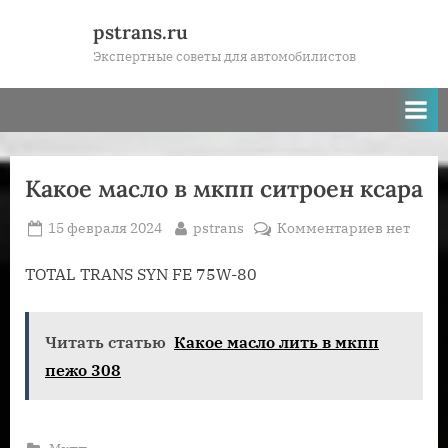
Skip
pstrans.ru
to
Экспертные советы для автомобилистов
content
Какое масло в мкпп ситроен ксара
Posted
By
к
15 февраля 2024
pstrans
Комментариев
нет
on
записи
Какое
TOTAL TRANS SYN FE 75W-80
масло
в
Читать статью
Какое масло лить в мкпп
мкпп
ситроен
пежо 308
ксара