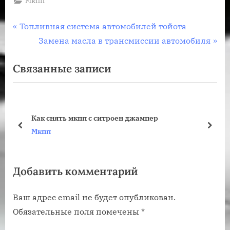
Мкпп
Навигация
П
Топливная система автомобилей тойота
р
С
Замена масла в трансмиссии автомобиля
по
е
л
Связанные записи
записям
д
е
ы
д
д
у
у
ю
Как снять мкпп с ситроен джампер
щ
щ
пред
дале
Мкпп
а
а
я
я
Добавить комментарий
з
з
а
а
Ваш адрес email не будет опубликован.
п
п
Обязательные поля помечены
*
и
и
с
с