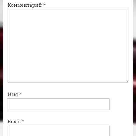
Комментарий
*
ь
ь
:
:
Имя
*
Email
*