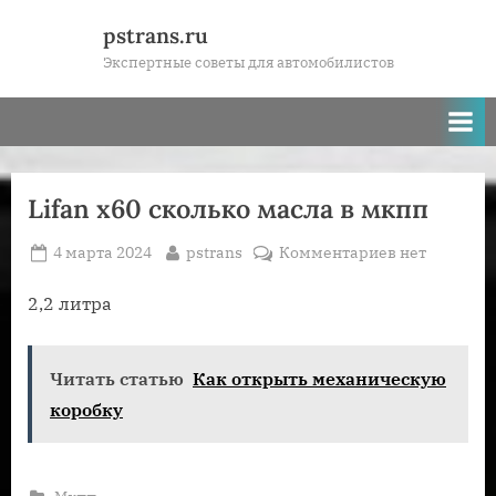
Skip
pstrans.ru
to
Экспертные советы для автомобилистов
content
Lifan x60 сколько масла в мкпп
Posted
By
к
4 марта 2024
pstrans
Комментариев
нет
on
записи
Lifan
2,2 литра
x60
сколько
Читать статью
Как открыть механическую
масла
в
коробку
мкпп