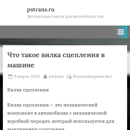
Skip
pstrans.ru
to
Экспертные советы для автомобилистов
content
Что такое вилка сцепления в
машине
Posted
By
к
9 марта 2024
pstrans
Комментариев
нет
on
записи
Что
Вилка сцепления
такое
вилка
Вилка сцепления — это механический
сцепления
компонент в автомобилях с механической
в
коробкой передач, который используется для
машине
выключения сцепления.