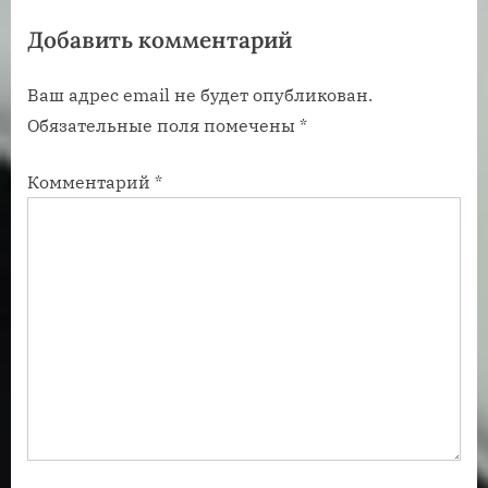
я
я
Добавить комментарий
з
з
а
а
Ваш адрес email не будет опубликован.
п
п
Обязательные поля помечены
*
и
и
с
с
Комментарий
*
ь
ь
:
: