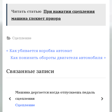
Читать статью
При нажатии сцепления
машина глохнет приора
Сцепление
Навигация
П
Как убивается коробка автомат
р
С
Как понизить обороты двигателя автомобиля
по
е
л
Связанные записи
записям
д
е
ы
д
д
у
Машина дергается когда отпускаешь педаль
у
ю
сцепления
щ
щ
пред
дале
Сцепление
а
а