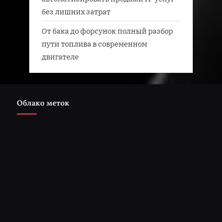
без лишних затрат
От бака до форсунок полный разбор
пути топлива в современном
двигателе
Облако меток