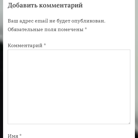
Добавить комментарий
а
з
п
а
Ваш адрес email не будет опубликован.
и
п
Обязательные поля помечены
*
с
и
ь
с
Комментарий
*
:
ь
:
Имя
*