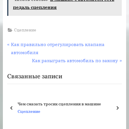
педаль сцепления
Сцепление
Навигация
П
Как правильно отрегулировать клапана
р
автомобиля
по
е
С
Как разыграть автомобиль по закону
записям
д
л
Связанные записи
ы
е
д
д
у
у
щ
ю
Чем смазать тросик сцепления в машине
а
щ
пред
дале
Сцепление
я
а
з
я