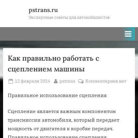
Skip
pstrans.ru
to
Экспертные советы для автомобилистов
content
Как правильно работать с
сцеплением машины
Posted
By
к
12 февраля 2024
pstrans
Комментариев
нет
on
записи
Как
Правильное использование сцепления
правиль
работать
Сцепление является важным компонентом
с
трансмиссии автомобиля, который передает
сцеплен
мощность от двигателя к коробке передач.
машины
Правильное использование сцепления