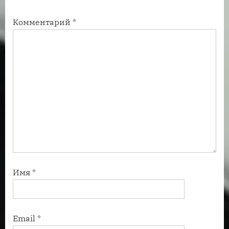
ь
ь
Комментарий
*
:
:
Имя
*
Email
*