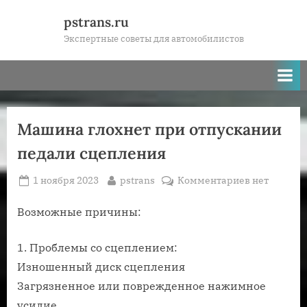
Skip
pstrans.ru
to
Экспертные советы для автомобилистов
content
Машина глохнет при отпускании
педали сцепления
Posted
By
к
1 ноября 2023
pstrans
Комментариев
нет
on
записи
Машина
Возможные причины:
глохнет
при
1. Проблемы со сцеплением:
отпускании
Изношенный диск сцепления
педали
Загрязненное или поврежденное нажимное
сцепления
усилие