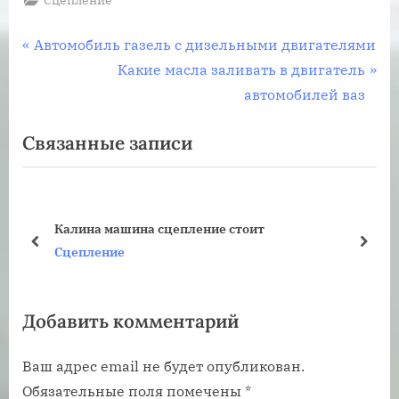
Навигация
П
Автомобиль газель с дизельными двигателями
р
С
Какие масла заливать в двигатель
по
е
л
автомобилей ваз
записям
д
е
Связанные записи
ы
д
д
у
у
ю
щ
щ
Калина машина сцепление стоит
а
а
пред
дале
Сцепление
я
я
з
з
Добавить комментарий
а
а
п
п
Ваш адрес email не будет опубликован.
и
и
Обязательные поля помечены
*
с
с