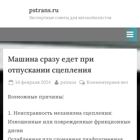
Skip
pstrans.ru
to
Экспертные советы для автомобилистов
content
Машина сразу едет при
отпускании сцепления
Posted
By
к
16 февраля 2024
pstrans
Комментариев
нет
on
записи
Машина
Возможные причины:
сразу
едет
1. Неисправность механизма сцепления:
при
Изношенные или поврежденные фрикционные
отпускан
диски
сцеплен
Ослабленная или сломанная диафрагменная