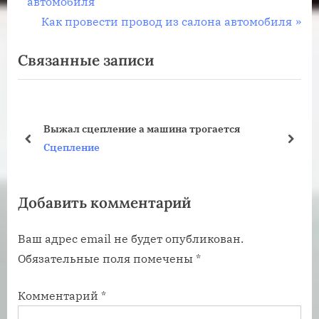
р
автомобиля
по
е
С
Как провести провод из салона автомобиля
записям
д
л
Связанные записи
ы
е
д
д
у
у
щ
ю
Выжал сцепление а машина трогается
а
щ
пред
дале
Сцепление
я
а
з
я
Добавить комментарий
а
з
п
а
Ваш адрес email не будет опубликован.
и
п
Обязательные поля помечены
*
с
и
ь
с
Комментарий
*
:
ь