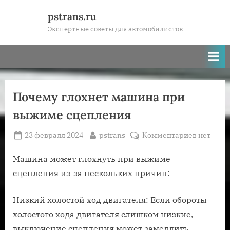
Skip
pstrans.ru
to
Экспертные советы для автомобилистов
content
Почему глохнет машина при
выжиме сцепления
Posted
By
к
23 февраля 2024
pstrans
Комментариев
нет
on
записи
Почему
Машина может глохнуть при выжиме
глохнет
сцепления из-за нескольких причин:
машина
при
Низкий холостой ход двигателя: Если обороты
выжиме
холостого хода двигателя слишком низкие,
сцеплен
выключение сцепления может замедлить