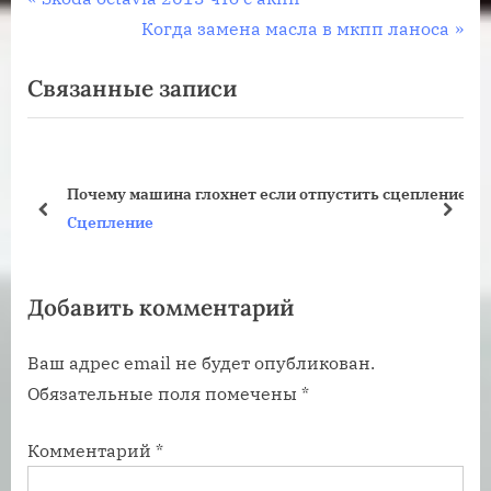
Навигация
р
С
Когда замена масла в мкпп ланоса
по
е
л
Связанные записи
записям
д
е
ы
д
д
у
у
ю
Почему машина глохнет если отпустить сцепление
щ
щ
пред
дале
Сцепление
а
а
я
я
Добавить комментарий
з
з
а
а
Ваш адрес email не будет опубликован.
п
п
Обязательные поля помечены
*
и
и
с
с
Комментарий
*
ь
ь
:
: