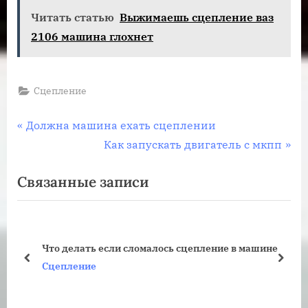
Читать статью
Выжимаешь сцепление ваз
2106 машина глохнет
Сцепление
Навигация
П
Должна машина ехать сцеплении
р
С
Как запускать двигатель с мкпп
по
е
л
Связанные записи
записям
д
е
ы
д
д
у
у
ю
Что делать если сломалось сцепление в машине
щ
щ
пред
дале
Сцепление
а
а
я
я