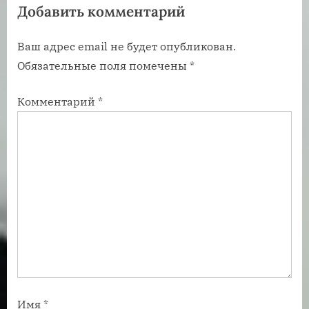
Добавить комментарий
з
з
а
а
Ваш адрес email не будет опубликован.
п
п
Обязательные поля помечены
*
и
и
с
с
Комментарий
*
ь
ь
:
:
Имя
*