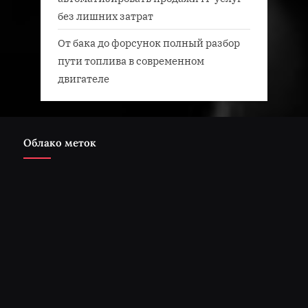
без лишних затрат
От бака до форсунок полный разбор
пути топлива в современном
двигателе
Облако меток