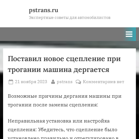
Skip
pstrans.ru
to
Экспертные советы для автомобилистов
content
Поставил новое сцепление при
трогании машина дергается
Posted
By
к
21 ноября 2023
pstrans
Комментариев
нет
on
записи
Поставил
Возможные причины дергания машины при
новое
трогании после замены сцепления:
сцепление
при
Неправильная установка или настройка
трогании
сцепления: Убедитесь, что сцепление было
машина
установлено правильно и отрегулировано в
дергается