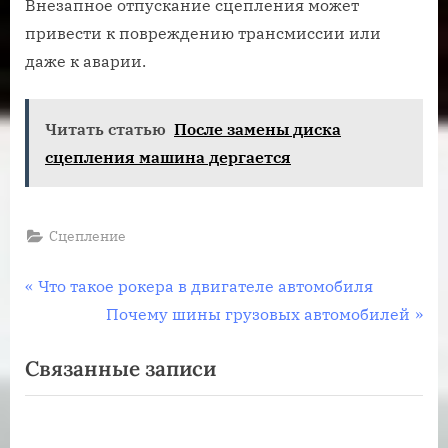
Внезапное отпускание сцепления может
привести к повреждению трансмиссии или
даже к аварии.
Читать статью
После замены диска
сцепления машина дергается
Сцепление
Навигация
П
Что такое рокера в двигателе автомобиля
р
С
Почему шины грузовых автомобилей
по
е
л
Связанные записи
записям
д
е
ы
д
д
у