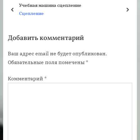
у
ю
Учебная машина сцепление
щ
щ
пред
дале
Сцепление
а
а
я
я
Добавить комментарий
з
з
а
а
Ваш адрес email не будет опубликован.
п
п
Обязательные поля помечены
*
и
и
с
с
Комментарий
*
ь
ь
:
: