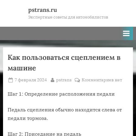
Skip
pstrans.ru
to
Экспертные советы для автомобилистов
content
Как пользоваться сцеплением в
машине
Posted
By
к
7 февраля 2024
pstrans
Комментариев
нет
on
записи
Как
Шаг 1: Определение расположения педали
пользоват
сцеплени
Педаль сцепления обычно находится слева от
в
педали тормоза.
машине
Шаг 2: Приседание на педаль