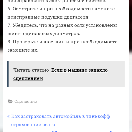
неисправности в электрической системе.
6. Осмотрите и при необходимости замените
неисправные подушки двигателя.
7. Убедитесь, что на разных осях установлены
шины одинаковых диаметров.
8. Проверьте износ шин и при необходимости
замените их.
Читать статью
Если в машине запахло
сцеплением
Сцепление
Навигация
П
Как застраховать автомобиль в тинькофф
р
страхование осаго
по