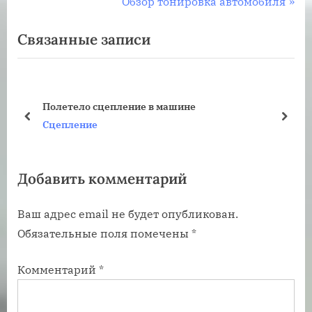
е
С
Обзор тонировка автомобиля
записям
д
л
Связанные записи
ы
е
д
д
у
у
щ
ю
Полетело сцепление в машине
а
щ
пред
дале
Сцепление
я
а
з
я
Добавить комментарий
а
з
п
а
Ваш адрес email не будет опубликован.
и
п
Обязательные поля помечены
*
с
и
ь
с
Комментарий
*
:
ь
: