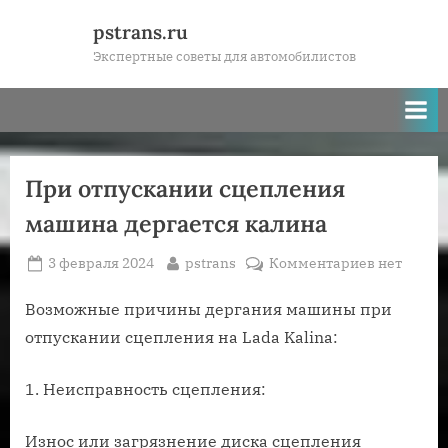
Skip
pstrans.ru
to
Экспертные советы для автомобилистов
content
При отпускании сцепления
машина дергается калина
Posted
By
к
3 февраля 2024
pstrans
Комментариев
нет
on
записи
При
Возможные причины дергания машины при
отпускани
отпускании сцепления на Lada Kalina:
сцеплени
машина
1. Неисправность сцепления:
дергается
калина
Износ или загрязнение диска сцепления