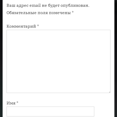
Ваш адрес email не будет опубликован.
п
п
Обязательные поля помечены
*
и
и
с
с
Комментарий
*
ь
ь
:
:
Имя
*