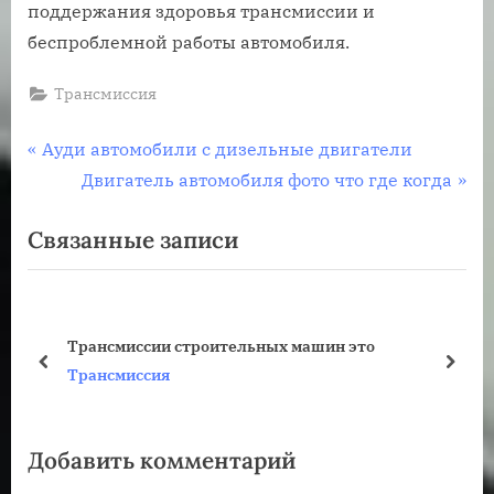
поддержания здоровья трансмиссии и
беспроблемной работы автомобиля.
Трансмиссия
Навигация
П
Ауди автомобили с дизельные двигатели
р
С
Двигатель автомобиля фото что где когда
по
е
л
Связанные записи
записям
д
е
ы
д
д
у
у
ю
Трансмиссии строительных машин это
щ
щ
пред
дале
Трансмиссия
а
а
я
я
Добавить комментарий
з
з
а
а