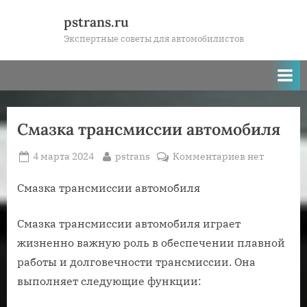
Skip
pstrans.ru
to
Экспертные советы для автомобилистов
content
Смазка трансмиссии автомобиля
Posted
By
к
4 марта 2024
pstrans
Комментариев
нет
on
записи
Смазка
Смазка трансмиссии автомобиля
трансмисси
автомобиля
Смазка трансмиссии автомобиля играет
жизненно важную роль в обеспечении плавной
работы и долговечности трансмиссии. Она
выполняет следующие функции: