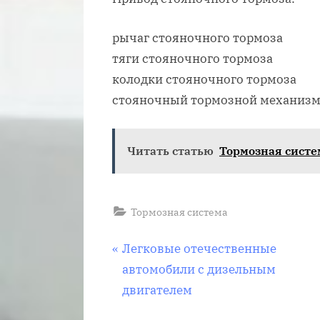
рычаг стояночного тормоза
тяги стояночного тормоза
колодки стояночного тормоза
стояночный тормозной механиз
Читать статью
Тормозная систе
Тормозная система
Навигация
П
Легковые отечественные
р
автомобили с дизельным
по
е
двигателем
д
записям