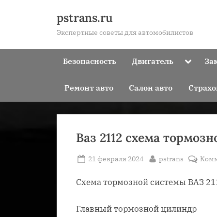
Skip
pstrans.ru
to
Экспертные советы для автомобилистов
content
Toggle
Безопасность
Двигатель
За
sub-
menu
Ремонт авто
Салон авто
Страхо
Ваз 2112 схема тормоз
Posted
By
21 февраля 2024
pstrans
Ком
on
Схема тормозной системы ВАЗ 21
Главный тормозной цилиндр