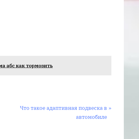
м
ма абс как тормозить
С
Что такое адаптивная подвеска в
л
автомобиле
е
д