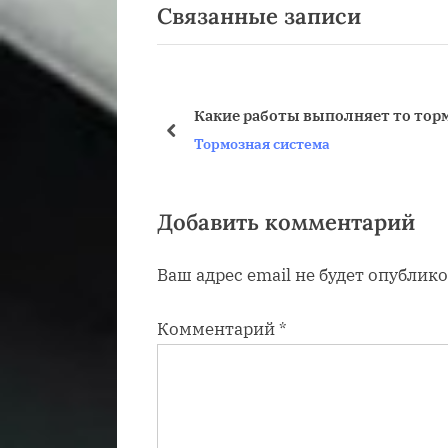
Связанные записи
ы
д
у
щ
Какие работы выполняет то тор
а
пред
Тормозная система
я
з
а
Добавить комментарий
п
Ваш адрес email не будет опублико
и
с
Комментарий
*
ь
: