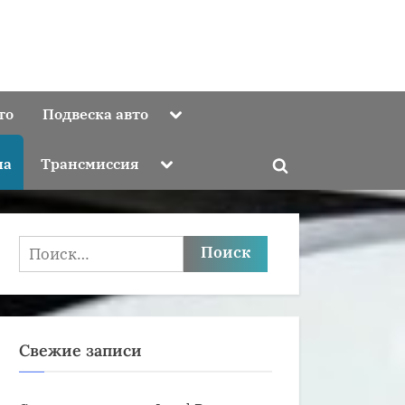
Toggle
то
Подвеска авто
sub-
menu
Toggle
ма
Трансмиссия
Toggle
sub-
menu
search
form
Найти:
Свежие записи