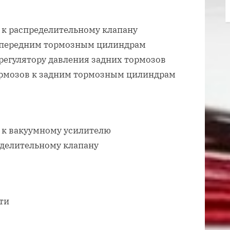
 к распределительному клапану
к передним тормозным цилиндрам
 регулятору давления задних тормозов
тормозов к задним тормозным цилиндрам
а к вакуумному усилителю
еделительному клапану
ти