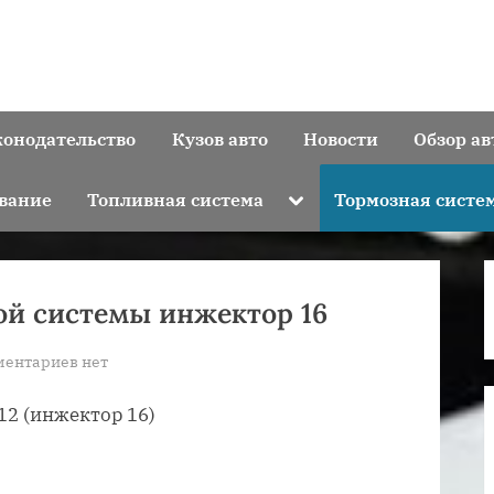
конодательство
Кузов авто
Новости
Обзор ав
Toggle
вание
Топливная система
Тормозная систе
sub-
menu
ной системы инжектор 16
к
ментариев
нет
записи
12 (инжектор 16)
Ваз
2112
схема