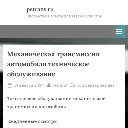
Skip
pstrans.ru
to
Экспертные советы для автомобилистов
content
Механическая трансмиссия
автомобиля техническое
обслуживание
Posted
By
к
14 января 2024
pstrans
Комментариев
нет
on
записи
Механиче
Техническое обслуживание механической
трансмисс
трансмиссии автомобиля
автомобил
техническ
Ежедневные осмотры
обслужива