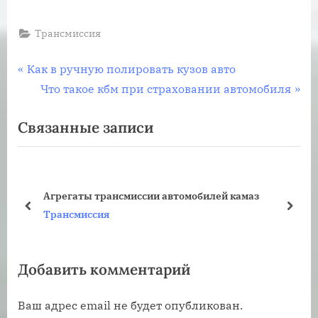
Трансмиссия
Навигация
П
Как в ручную полировать кузов авто
р
С
Что такое кбм при страховании автомобиля
по
е
л
Связанные записи
записям
д
е
ы
д
д
у
у
ю
Агрегаты трансмиссии автомобилей камаз
щ
щ
пред
дале
Трансмиссия
а
а
я
я
Добавить комментарий
з
з
а
а
Ваш адрес email не будет опубликован.
п
п