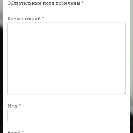
Обязательные поля помечены
*
и
и
с
с
Комментарий
*
ь
ь
:
:
Имя
*
Email
*