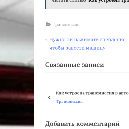
Трансмиссия
Навигация
П
Нужно ли нажимать сцепление
р
чтобы завести машину
по
е
Связанные записи
д
записям
ы
д
у
Как устроена трансмиссия в авт
щ
пред
Трансмиссия
а
я
з
Добавить комментарий