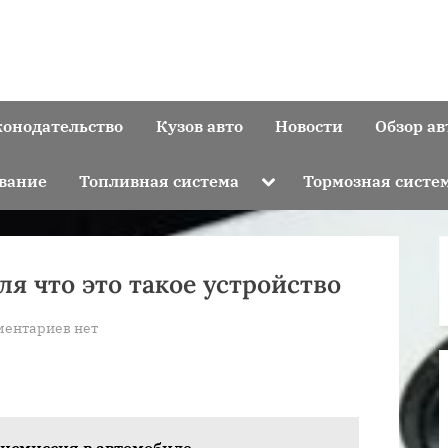
конодательство
Кузов авто
Новости
Обзор ав
Toggle
вание
Топливная система
Тормозная систе
sub-
menu
я что это такое устройство
к
ментариев
нет
записи
Трансмиссия
автомобиля
что
ансмиссия в автомобиле