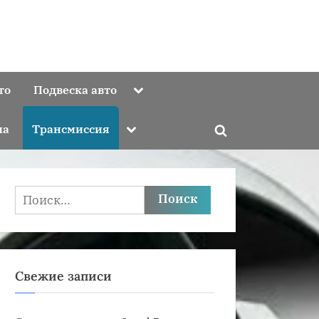
Toggle
то
Подвеска авто
sub-
menu
Toggle
ма
Трансмиссия
Toggle
sub-
menu
search
form
Найти:
Свежие записи