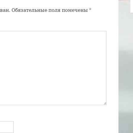
п
ван.
Обязательные поля помечены
*
и
с
ь
: