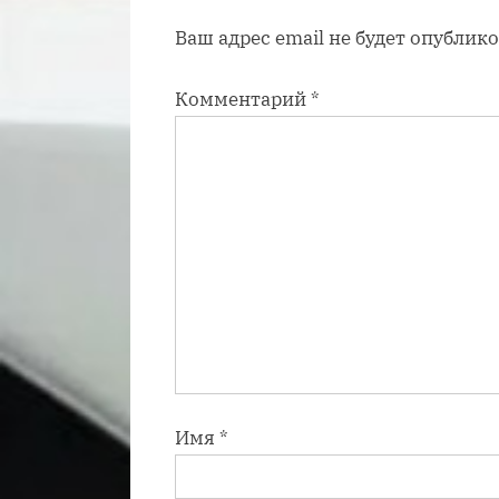
а
Ваш адрес email не будет опублико
п
и
Комментарий
*
с
ь
:
Имя
*