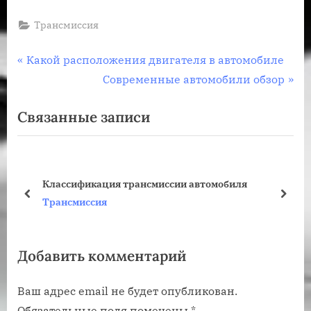
Трансмиссия
Навигация
П
Какой расположения двигателя в автомобиле
р
С
Современные автомобили обзор
по
е
л
Связанные записи
записям
д
е
ы
д
д
у
у
ю
Классификация трансмиссии автомобиля
щ
щ
пред
дале
Трансмиссия
а
а
я
я
Добавить комментарий
з
з
а
а
Ваш адрес email не будет опубликован.
п
п
Обязательные поля помечены
*