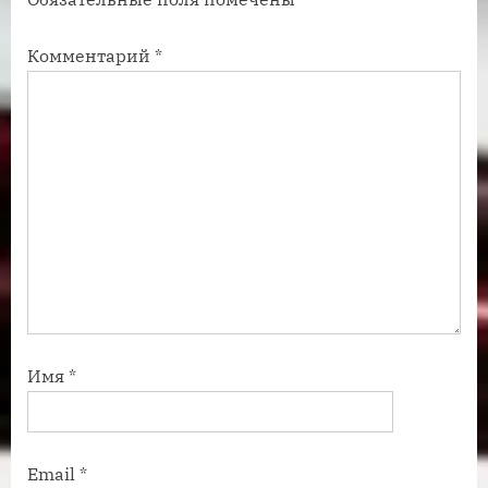
и
и
с
с
Комментарий
*
ь
ь
:
:
Имя
*
Email
*