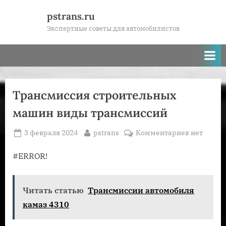
Skip
pstrans.ru
to
Экспертные советы для автомобилистов
content
Трансмиссия строительных
машин виды трансмиссий
Posted
By
к
3 февраля 2024
pstrans
Комментариев
нет
on
записи
Трансмис
#ERROR!
строител
машин
Читать статью
Трансмиссии автомобиля
виды
трансмис
камаз 4310